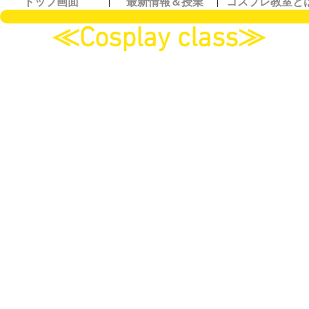
トップ画面
​最新情報＆授業
​コスプレ教室と
≪Cosplay class≫
Nice to meet you,
I'm a cosplayer mais who lo
We support people who want 
・Recommended cosplay S
Cure WorldCosplay
1, Akihabara cosplay shop i