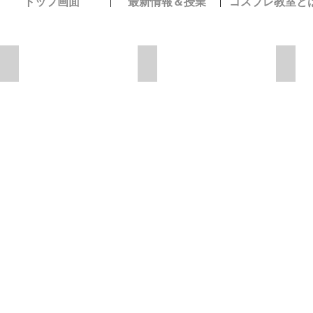
トップ画面
​最新情報＆授業
​コスプレ教室と
ユージオ
デゼル
南こ