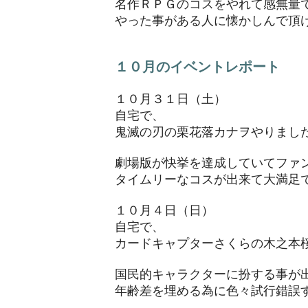
名作ＲＰＧのコスをやれて感無量
​やった事がある人に懐かしんで頂
１０月のイベントレポート
１０月３１日（土）
自宅で、
​鬼滅の刃の栗花落カナヲやりまし
劇場版が快挙を達成していてファ
タイムリーなコスが出来て大満足
１０月４日（日）
自宅で、
カードキャプターさくらの木之本
国民的キャラクターに扮する事が
​年齢差を埋める為に色々試行錯誤